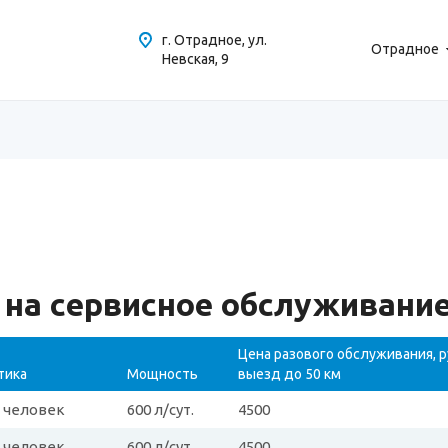
г. Отрадное, ул.
Отрадное
Невская, 9
на сервисное обслуживание
Цена разового обслуживания, р
тика
Мощность
выезд до 50 км
3 человек
600 л/сут.
4500
3 человек
600 л/сут.
4500