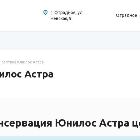
г. Отрадное, ул.
Отрадное
Невская, 9
 септика Юнилос Астра
илос Астра
нсервация Юнилос Астра ц