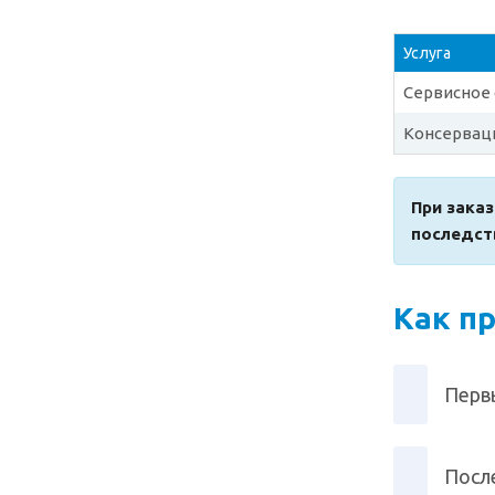
Услуга
Сервисное 
Консервац
При заказ
последст
Как п
Перв
После