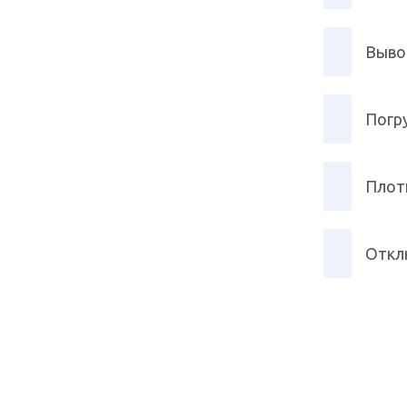
Выво
Погр
Плот
Откл