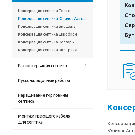
Кон
Консервация септика Топас
Сто
Консервация септика Юнилос Астра
Сер
Консервация септика БиоДека
Консервация септика Евробион
Бут
Консервация септика Волгарь
Консервация септика Эко Гранд
Расконсервация септика
Пусконаладочные работы
Наращивание горловины
септика
Консе
Монтаж греющего кабеля
для септика
Консервация
Юнилос Астр