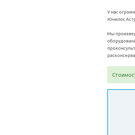
У нас огром
Юнилос Астра
Мы произвед
оборудовани
проконсульт
расконсерва
Стоимост