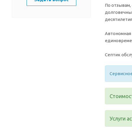
По отзывам,
долговечный
десятилетия
Автономная 
единовремен
Септик обсл
Сервисное
Стоимост
Услуги а