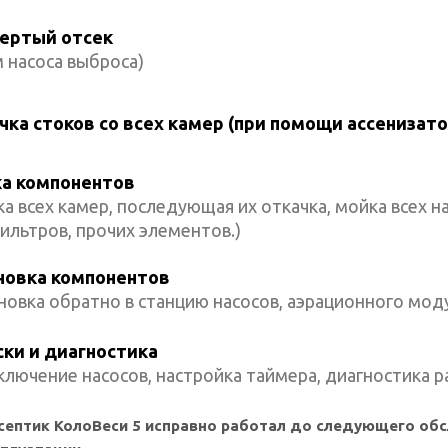
ертый отсек
 насоса выброса)
чка стоков со всех камер (при помощи ассенизато
а компонентов
а всех камер, последующая их откачка, мойка всех н
ильтров, прочих элементов.)
новка компонентов
новка обратно в станцию насосов, аэрационного мод
ски и диагностика
лючение насосов, настройка таймера, диагностика р
септик КолоВеси 5 исправно работал до следующего об