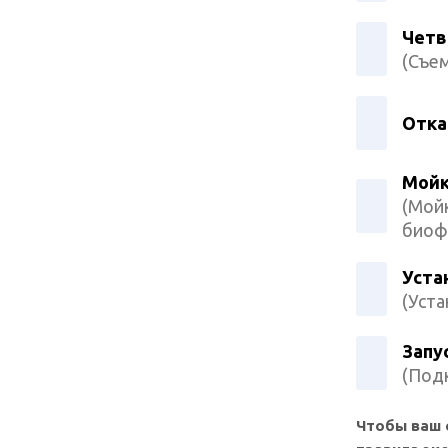
Четв
(Съем
Отка
Мойк
(Мойк
биоф
Уста
(Уста
Запу
(Подк
Чтобы ваш 