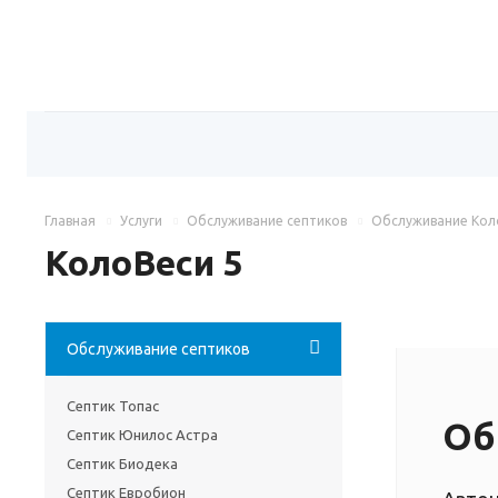
Главная
Услуги
Обслуживание септиков
Обслуживание Кол
КолоВеси 5
Обслуживание септиков
Септик Топас
Об
Септик Юнилос Астра
Септик Биодека
Септик Евробион