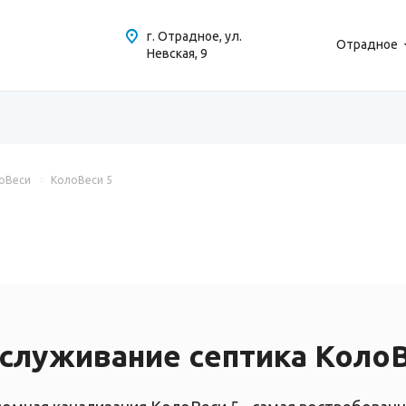
г. Отрадное, ул.
Отрадное
Невская, 9
оВеси
КолоВеси 5
служивание септика КолоВ