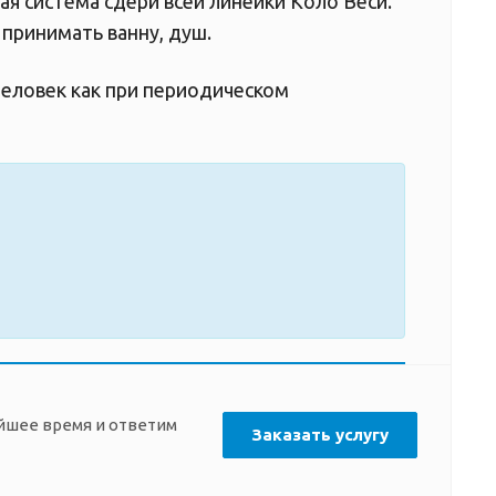
ая система сдери всей линейки Коло Веси.
принимать ванну, душ.
человек как при периодическом
айшее время и ответим
Заказать услугу