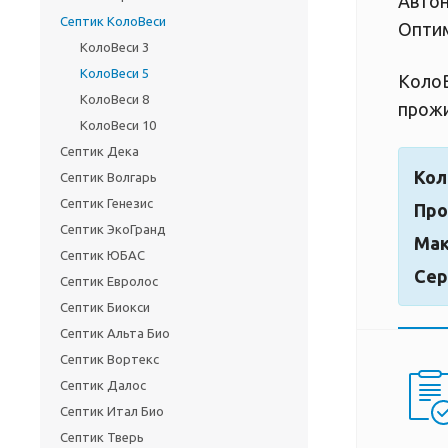
Автон
Септик КолоВеси
Оптим
КолоВеси 3
КолоВеси 5
КолоВ
КолоВеси 8
прожи
КолоВеси 10
Септик Дека
Кол
Септик Волгарь
Септик Генезис
Про
Септик ЭкоГранд
Мак
Септик ЮБАС
Сер
Септик Евролос
Септик Биокси
Септик Альта Био
Септик Вортекс
Септик Далос
Септик Итал Био
Септик Тверь