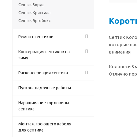
Септик Зорде
Септик Кристалл
Корот
Септик Эргобокс
Ремонт септиков
Септик Коло
которые пос
Консервация септиков на
внимания.
зиму
Коловеси 5 
Расконсервация септика
Отлично пер
Пусконаладочные работы
Наращивание горловины
септика
Монтаж греющего кабеля
для септика