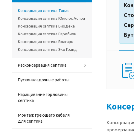
Кон
Консервация септика Топас
Сто
Консервация септика Юнилос Астра
Сер
Консервация септика БиоДека
Консервация септика Евробион
Бут
Консервация септика Волгарь
Консервация септика Эко Гранд
Расконсервация септика
Пусконаладочные работы
Наращивание горловины
септика
Консе
Монтаж греющего кабеля
для септика
Консервация
промерзания