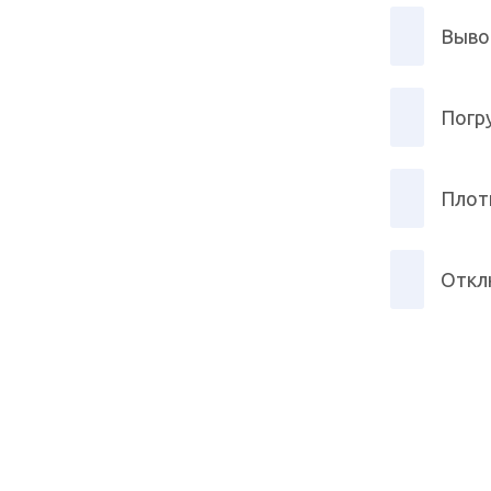
Выво
Погр
Плот
Откл