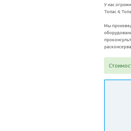
У нас огром
Топас 4, Топа
Мы произвед
оборудовани
проконсульт
расконсерва
Стоимост