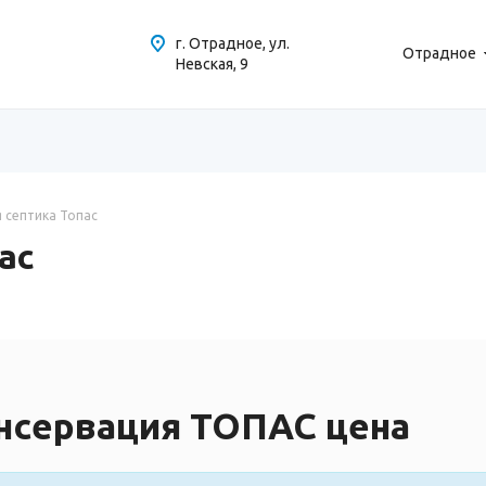
г. Отрадное, ул.
Отрадное
Невская, 9
 септика Топас
ас
нсервация ТОПАС цена