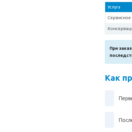
Услуга
Сервисное 
Консервац
При заказ
последст
Как п
Перв
После